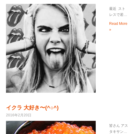
最近 スト
レスで若…
Read More
»
イクラ 大好き〜(^○^)
2016年2月20日
皆さん アス
タキサン…