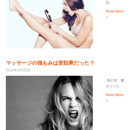
応…
Read More
»
マッサージの強もみは逆効果だった？
2016年2月25日
肩や首、腰
がコッた…
Read More
»