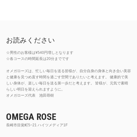
お読みください
☆男性のお客様は¥540円増しとなります
☆各コースの時間延長は20分までです
オメガローズは、忙しい毎日を送る皆様が、自分自身の身体と向き合い美容
と健康を見つめ直す時間を過ごす空間でありたいと考えます。 健康的で美
しい身体が、楽しい毎日を送る第一歩だと考えます。 皆様が、元気で素晴
らしい明日を迎えられますように。
オメガローズ代表 池田尋樹
OMEGA ROSE
長崎市目覚町5−21 ハイツメディア1F