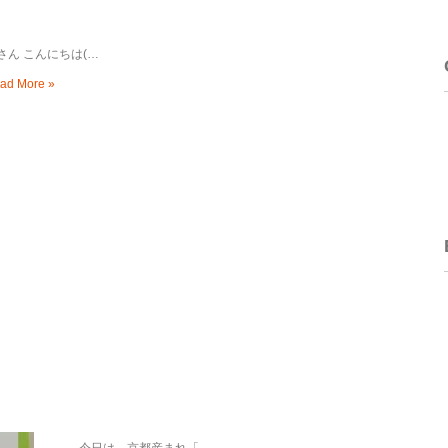
さん こんにちは(…
ad More »
今日は、京都産まれ「…