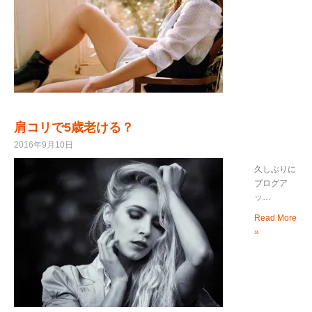
肩コリで5歳老ける？
2016年9月10日
久しぶりに
ブログア
ッ…
Read More
»