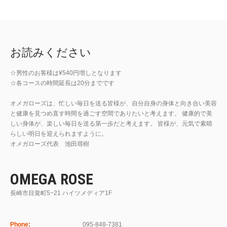
お読みください
☆男性のお客様は¥540円増しとなります
☆各コースの時間延長は20分までです
オメガローズは、忙しい毎日を送る皆様が、自分自身の身体と向き合い美容
と健康を見つめ直す時間を過ごす空間でありたいと考えます。 健康的で美
しい身体が、楽しい毎日を送る第一歩だと考えます。 皆様が、元気で素晴
らしい明日を迎えられますように。
オメガローズ代表 池田尋樹
OMEGA ROSE
長崎市目覚町5−21 ハイツメディア1F
Phone:
095-848-7381