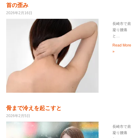
首の歪み
2026年2月16日
長崎市で肩
凝り腰痛
と…
Read More
»
骨まで冷えを起こすと
2026年2月5日
長崎市で肩
凝り腰痛