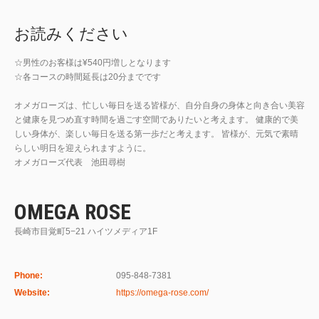
お読みください
☆男性のお客様は¥540円増しとなります
☆各コースの時間延長は20分までです
オメガローズは、忙しい毎日を送る皆様が、自分自身の身体と向き合い美容
と健康を見つめ直す時間を過ごす空間でありたいと考えます。 健康的で美
しい身体が、楽しい毎日を送る第一歩だと考えます。 皆様が、元気で素晴
らしい明日を迎えられますように。
オメガローズ代表 池田尋樹
OMEGA ROSE
長崎市目覚町5−21 ハイツメディア1F
Phone:
095-848-7381
Website:
https://omega-rose.com/