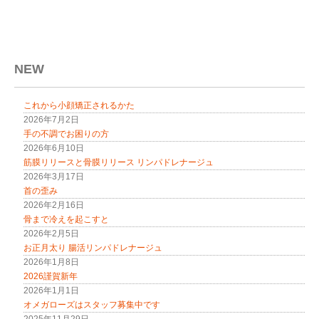
共
t
メ
新
有
t
ー
し
す
e
ル
い
る
r
で
ウ
に
で
送
ィ
は
共
信
ン
ク
有
(
ド
リ
(
新
ウ
NEW
ッ
新
し
で
ク
し
い
開
し
い
ウ
き
て
ウ
ィ
ま
これから小顔矯正されるかた
く
ィ
ン
す
だ
ン
ド
)
2026年7月2日
さ
ド
ウ
い
ウ
で
手の不調でお困りの方
(
で
開
2026年6月10日
新
開
き
し
き
ま
筋膜リリースと骨膜リリース リンパドレナージュ
い
ま
す
ウ
す
)
2026年3月17日
ィ
)
首の歪み
ン
ド
2026年2月16日
ウ
で
骨まで冷えを起こすと
開
2026年2月5日
き
ま
お正月太り 腸活リンパドレナージュ
す
)
2026年1月8日
2026謹賀新年
2026年1月1日
オメガローズはスタッフ募集中です