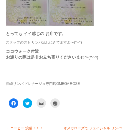
とっても イイ感じの お店です。
スタッフの方も リンパ流しにきてますよ〜(^○^)
ココウォーク付近
お通りの際は是非お立ち寄りくださいませ〜(^○^)
長崎リンパ ドレナージュ専門店OMEGA ROSE
F
ク
ク
ク
a
リ
リ
リ
c
ッ
ッ
ッ
e
ク
ク
ク
b
し
し
し
o
て
て
て
o
T
友
印
k
w
達
刷
←
コーヒー 浣腸！！！
オメガローズで フェイシャル リンパ
→
で
i
へ
(