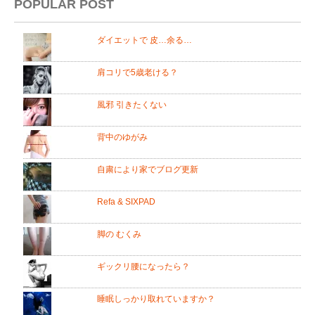
POPULAR POST
ダイエットで 皮…余る…
肩コリで5歳老ける？
風邪 引きたくない
背中のゆがみ
自粛により家でブログ更新
Refa & SIXPAD
脚の むくみ
ギックリ腰になったら？
睡眠しっかり取れていますか？