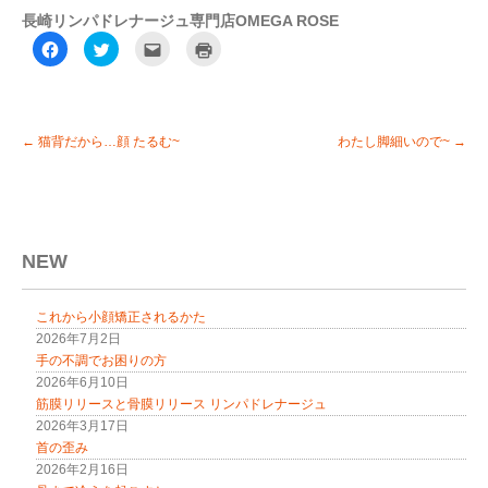
長崎リンパドレナージュ専門店OMEGA ROSE
F
ク
ク
ク
a
リ
リ
リ
c
ッ
ッ
ッ
e
ク
ク
ク
b
し
し
し
o
て
て
て
o
T
友
印
k
w
達
刷
←
猫背だから…顔 たるむ~
わたし脚細いので~
→
で
i
へ
(
共
t
メ
新
有
t
ー
し
す
e
ル
い
る
r
で
ウ
に
で
送
ィ
は
共
信
ン
ク
有
(
ド
リ
(
新
ウ
NEW
ッ
新
し
で
ク
し
い
開
し
い
ウ
き
て
ウ
ィ
ま
これから小顔矯正されるかた
く
ィ
ン
す
だ
ン
ド
)
2026年7月2日
さ
ド
ウ
い
ウ
で
手の不調でお困りの方
(
で
開
2026年6月10日
新
開
き
し
き
ま
筋膜リリースと骨膜リリース リンパドレナージュ
い
ま
す
ウ
す
)
2026年3月17日
ィ
)
首の歪み
ン
ド
2026年2月16日
ウ