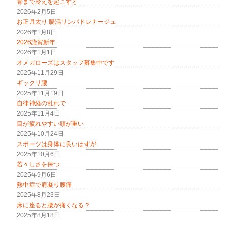
で
骨まで冷えを起こすと
開
2026年2月5日
き
ま
お正月太り 腸活リンパドレナージュ
す
)
2026年1月8日
2026謹賀新年
2026年1月1日
オメガローズはスタッフ募集中です
2025年11月29日
ギックリ腰
2025年11月19日
自律神経の乱れで
2025年11月4日
目が疲れやすい頭が重い
2025年10月24日
スポーツは身体に良いはずが
2025年10月6日
若々しさを保つ
2025年9月6日
熱中症で肩凝り腰痛
2025年8月23日
床に座ると腰が痛くなる？
2025年8月18日