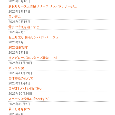
2026年6月10日
新
開
き
し
き
ま
筋膜リリースと骨膜リリース リンパドレナージュ
い
ま
す
ウ
す
)
2026年3月17日
ィ
)
首の歪み
ン
ド
2026年2月16日
ウ
で
骨まで冷えを起こすと
開
2026年2月5日
き
ま
お正月太り 腸活リンパドレナージュ
す
)
2026年1月8日
2026謹賀新年
2026年1月1日
オメガローズはスタッフ募集中です
2025年11月29日
ギックリ腰
2025年11月19日
自律神経の乱れで
2025年11月4日
目が疲れやすい頭が重い
2025年10月24日
スポーツは身体に良いはずが
2025年10月6日
若々しさを保つ
2025年9月6日