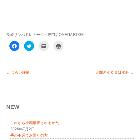
長崎リンパドレナージュ専門店OMEGA ROSE
F
ク
ク
ク
a
リ
リ
リ
c
ッ
ッ
ッ
e
ク
ク
ク
b
し
し
し
o
て
て
て
o
T
友
印
k
w
達
刷
←
つらい腰痛。
人間の６０％は水分
→
で
i
へ
(
共
t
メ
新
有
t
ー
し
す
e
ル
い
る
r
で
ウ
に
で
送
ィ
は
共
信
ン
ク
有
(
ド
リ
(
新
ウ
NEW
ッ
新
し
で
ク
し
い
開
し
い
ウ
き
て
ウ
ィ
ま
これから小顔矯正されるかた
く
ィ
ン
す
だ
ン
ド
)
2026年7月2日
さ
ド
ウ
い
ウ
で
手の不調でお困りの方
(
で
開